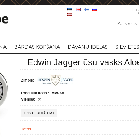
Lai
Mans konts
NA
BĀRDAS KOPŠANA
DĀVANU IDEJAS
SIEVIETE
Edwin Jagger ūsu vasks Alo
Zīmols:
Produkta kods :
MW-AV
Vienība:
tk
UZDOT JAUTĀJUMU
Tweet