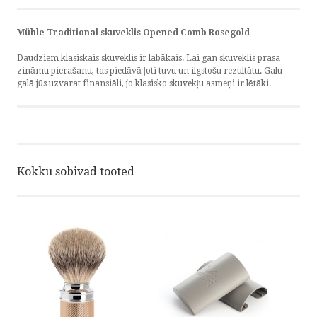
Mühle Traditional skuveklis Opened Comb Rosegold
Daudziem klasiskais skuveklis ir labākais. Lai gan skuveklis prasa
zināmu pierašanu, tas piedāvā ļoti tuvu un ilgstošu rezultātu. Galu
galā jūs uzvarat finansiāli, jo klasisko skuvekļu asmeņi ir lētāki.
Kokku sobivad tooted