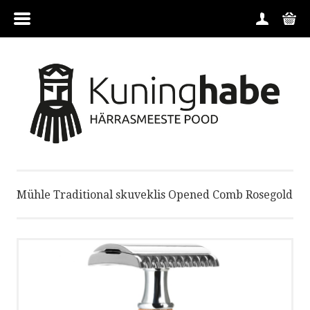
MENÜÜ
SĀKUMS
PREČU KATEGORIJAS
ZĪMOLI
Mühle Traditional skuveklis Opened Comb Rosegold
SAZINĀTIES
NOTEIKUMI
PAR MUMS
PASŪTĪŠANA