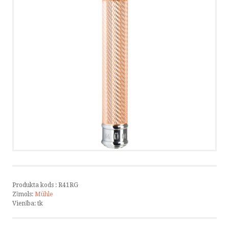
PRIVĀTUMS
VÕTA ÜHENDUST
HELISTA
KIRJUTA
SMS
by ShopRoller
Produkta kods :
R41RG
Zīmols:
Mühle
Vienība:
tk