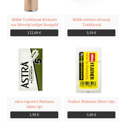
Mühle Traditional skūšanās
Mühle asmens aizsargs
ota Silvertip badger Rosegold
Traditional
122,00 €
3,50 €
Astra Superior Platinum
Feather Platinum žiletes 10pc
žiletes 5pc
1,90 €
5,00 €