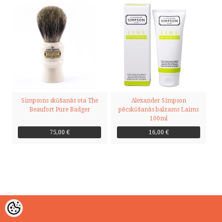
PRIVĀTUMS
VÕTA ÜHENDUST
HELISTA
Simpsons skūšanās ota The
Alexander Simpson
KIRJUTA
Beaufort Pure Badger
pēcskūšanās balzams Laims
100ml
SMS
75,00 €
16,00 €
by ShopRoller