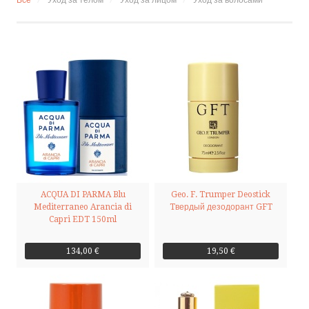
Все
Уход за телом
Уход за лицом
Уход за волосами
КОНТАКТ
ПОЗВОНИТЕ НАМ
НАПИШИТЕ НАМ
SMS
ACQUA DI PARMA Blu
Geo. F. Trumper Deostick
by ShopRoller
Mediterraneo Arancia di
Tвердый дезодорант GFT
Capri EDT 150ml
134,00 €
19,50 €