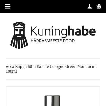
MENÜÜ
HOME
TOOTEGRUPID
TOOTJAD
Acca Kappa lõhn Eau de Cologne Green Mandarin
KONTAKT
100ml
TINGIMUSED
FIRMAST
TELLIMINE