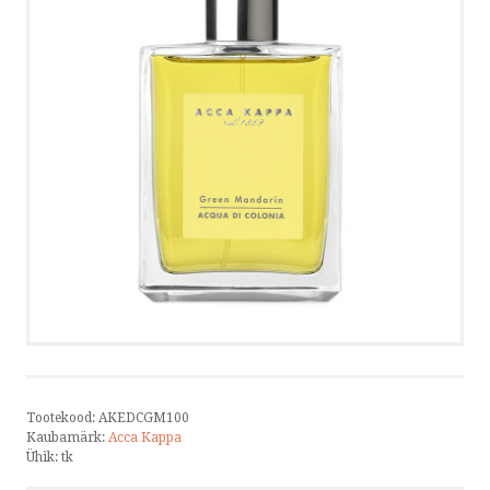
PRIVAATSUSPOLIITIKA
VÕTA ÜHENDUST
HELISTA
KIRJUTA
SMS
FACEBOOK
Tootekood:
AKEDCGM100
by ShopRoller
Kaubamärk:
Acca Kappa
Ühik:
tk