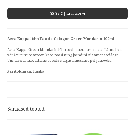
85,35 €
| Lisa korvi
Acca Kappa lõhn Eau de Cologne Green Mandarin 100ml
Acca Kappa Green Mandarin lõhn toob naeratuse näole. Lõhnal on
värske tsitruse aroom koos roosi ning jasmiini südamenootidega.
Viimasena tulevad lõhnas esile magusa muskuse põhjanoodid.
Päritolumaa:
Itaalia
Sarnased tooted