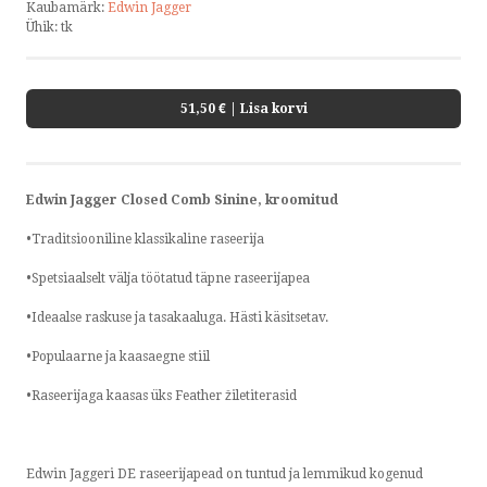
Kaubamärk:
Edwin Jagger
Ühik:
tk
51,50 €
| Lisa korvi
Edwin Jagger Closed Comb Sinine, kroomitud
•Traditsiooniline klassikaline raseerija
•Spetsiaalselt välja töötatud täpne raseerijapea
•Ideaalse raskuse ja tasakaaluga. Hästi käsitsetav.
•Populaarne ja kaasaegne stiil
•Raseerijaga kaasas üks Feather žiletiterasid
Edwin Jaggeri DE raseerijapead on tuntud ja lemmikud kogenud