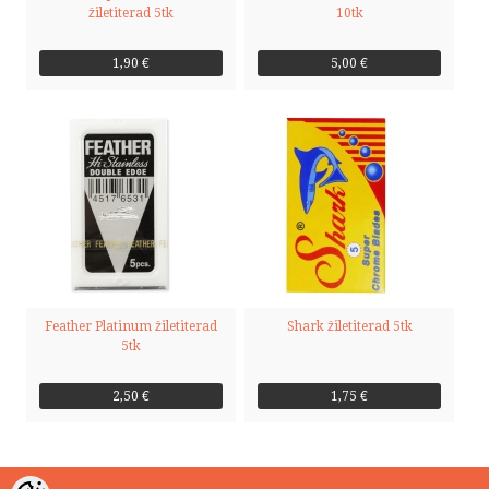
žiletiterad 5tk
10tk
1,90 €
5,00 €
Feather Platinum žiletiterad
Shark žiletiterad 5tk
5tk
2,50 €
1,75 €