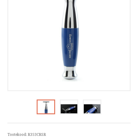
PRIVAATSUSPOLIITIKA
VÕTA ÜHENDUST
HELISTA
KIRJUTA
SMS
FACEBOOK
by ShopRoller
Tootekood:
R353CRSR