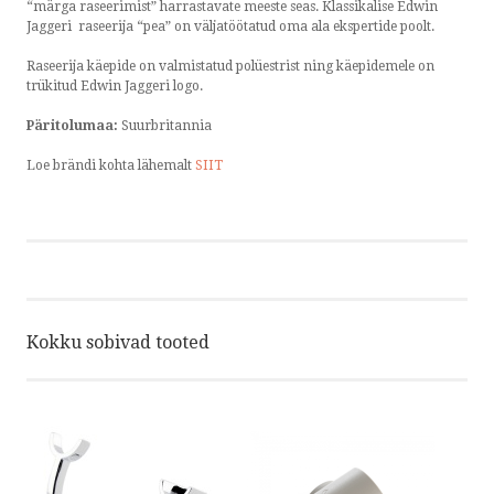
“märga raseerimist” harrastavate meeste seas. Klassikalise Edwin
Jaggeri raseerija “pea” on väljatöötatud oma ala ekspertide poolt.
Raseerija käepide on valmistatud polüestrist ning käepidemele on
trükitud Edwin Jaggeri logo.
Päritolumaa:
Suurbritannia
Loe brändi kohta lähemalt
SIIT
Kokku sobivad tooted