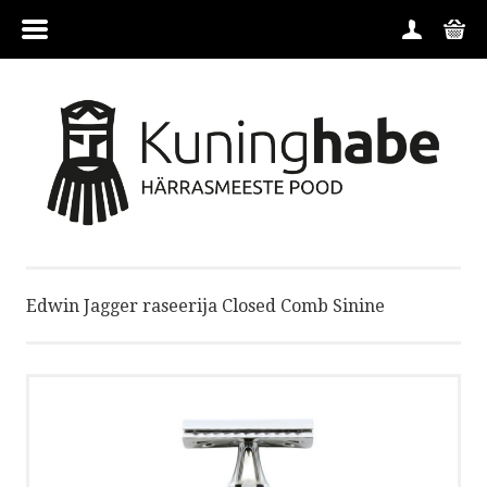
MENÜÜ
HOME
TOOTEGRUPID
TOOTJAD
Edwin Jagger raseerija Closed Comb Sinine
KONTAKT
TINGIMUSED
FIRMAST
TELLIMINE