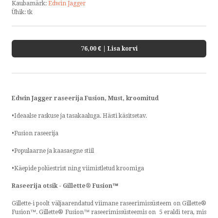
Kaubamärk:
Edwin Jagger
Ühik:
tk
76,00 €
| Lisa korvi
Edwin Jagger raseerija Fusion, Must, kroomitud
•Ideaalse raskuse ja tasakaaluga. Hästi käsitsetav.
•Fusion raseerija
•Populaarne ja kaasaegne stiil
•Käepide polüestrist ning viimistletud kroomiga
Raseerija otsik - Gillette® Fusion™
Gillette-i poolt väljaarendatud viimane raseerimissüsteem on Gillette®
Fusion™. Gillette® Fusion™ raseerimissüsteemis on 5 eraldi tera, mis