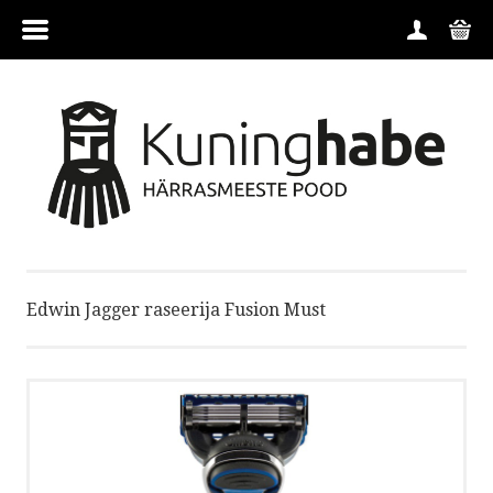
MENÜÜ
HOME
TOOTEGRUPID
TOOTJAD
Edwin Jagger raseerija Fusion Must
KONTAKT
TINGIMUSED
FIRMAST
TELLIMINE