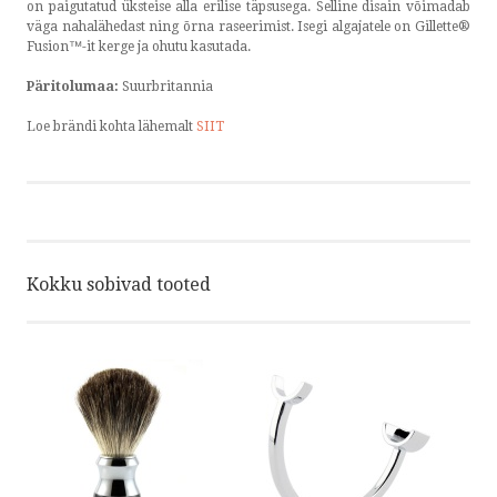
on paigutatud üksteise alla erilise täpsusega. Selline disain võimadab
väga nahalähedast ning õrna raseerimist. Isegi algajatele on Gillette®
Fusion™-it kerge ja ohutu kasutada.
Päritolumaa:
Suurbritannia
Loe brändi kohta lähemalt
SIIT
Kokku sobivad tooted