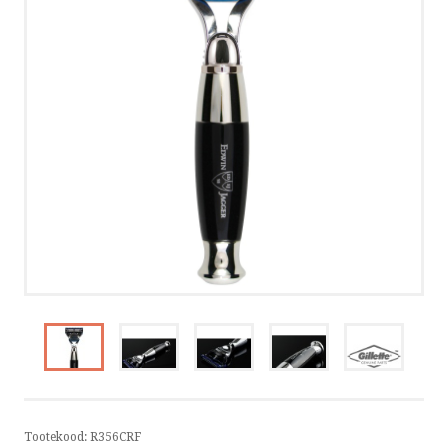
PRIVAATSUSPOLIITIKA
VÕTA ÜHENDUST
HELISTA
KIRJUTA
SMS
FACEBOOK
by ShopRoller
Tootekood:
R356CRF