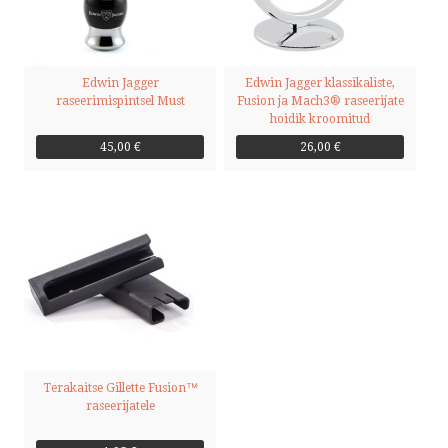
Edwin Jagger
Edwin Jagger klassikaliste,
raseerimispintsel Must
Fusion ja Mach3® raseerijate
hoidik kroomitud
45,00 €
26,00 €
Terakaitse Gillette Fusion™
raseerijatele